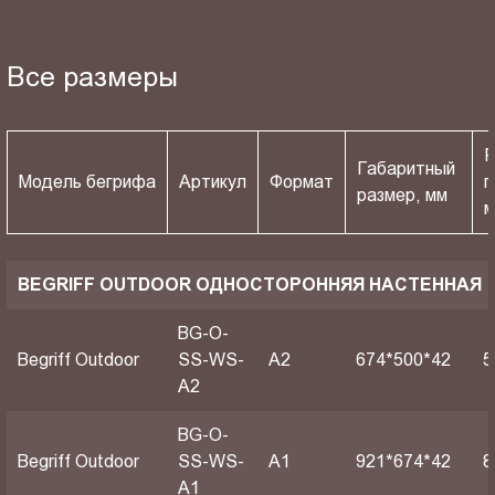
Все размеры
Р
Габаритный
Модель бегрифа
Артикул
Формат
п
размер, мм
BEGRIFF OUTDOOR ОДНОСТОРОННЯЯ НАСТЕННАЯ
BG-O-
Begriff Outdoor
SS-WS-
A2
674*500*42
5
A2
BG-O-
Begriff Outdoor
SS-WS-
A1
921*674*42
8
A1