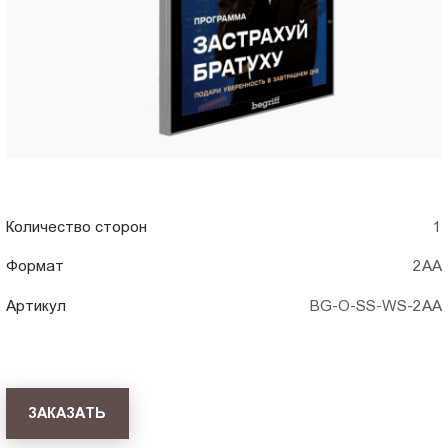
Удэ
Пт.:
9.00-
18.00
Сб.,
Вс.:
выходной
Количество сторон
1
Формат
2АА
Артикул
BG-O-SS-WS-2AA
ЗАКАЗАТЬ