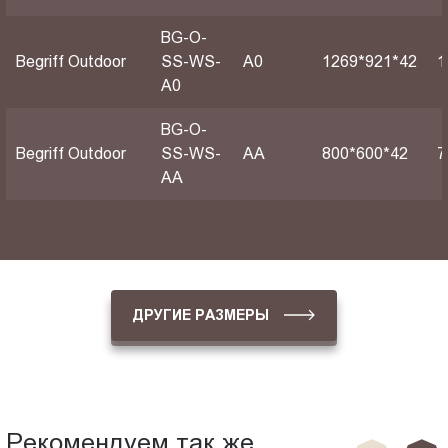
BG-O-
Begriff Outdoor
SS-WS-
А0
1269*921*42
1
A0
BG-O-
Begriff Outdoor
SS-WS-
АА
800*600*42
7
AA
ДРУГИЕ РАЗМЕРЫ
Рекомендуем так же