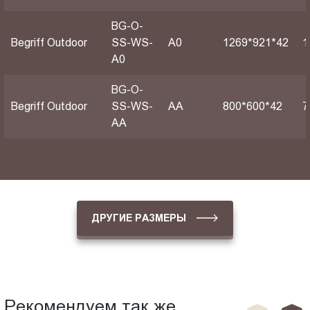
BG-O-
Begriff Outdoor
SS-WS-
А0
1269*921*42
1
A0
BG-O-
Begriff Outdoor
SS-WS-
АА
800*600*42
7
AA
ДРУГИЕ РАЗМЕРЫ
Рекомендуем так же