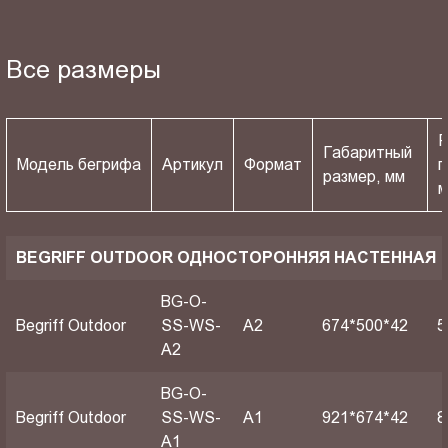
Все размеры
Р
Габаритный
Модель бегрифа
Артикул
Формат
п
размер, мм
BEGRIFF OUTDOOR ОДНОСТОРОННЯЯ НАСТЕННАЯ
BG-O-
Begriff Outdoor
SS-WS-
A2
674*500*42
5
A2
BG-O-
Begriff Outdoor
SS-WS-
A1
921*674*42
8
A1