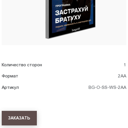
Пт.:
9.00-
18.00
Сб.,
Вс.:
выходной
Количество сторон
1
Формат
2АА
Артикул
BG-O-SS-WS-2AA
ЗАКАЗАТЬ