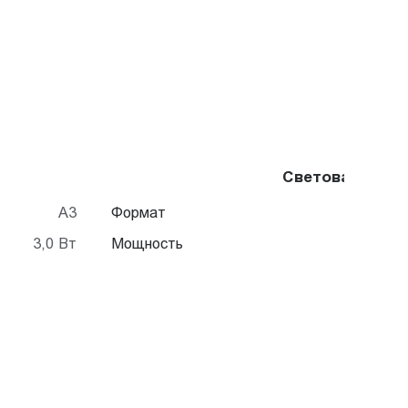
Световая пане
A3
Формат
3,0 Вт
Мощность