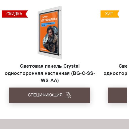
СКИДКА
ХИТ
Световая панель Crystal
Све
односторонняя настенная (BG-C-SS-
односторо
WS-AA)
СПЕЦИФИКАЦИЯ