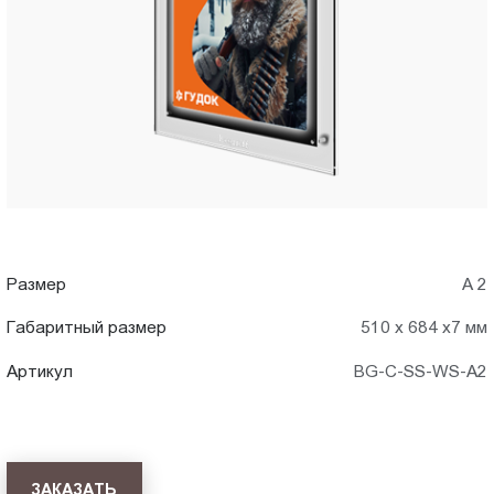
A2)
Пт.:
9.00-
в
18.00
Сб.,
Томске
Вс.:
выходной
Размер
А 2
Габаритный размер
510 х 684 х7 мм
Артикул
BG-C-SS-WS-A2
ЗАКАЗАТЬ