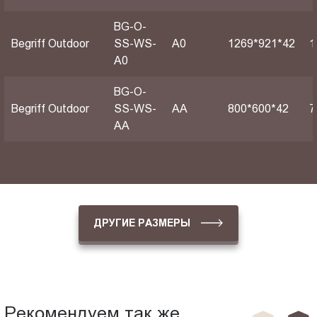
BG-O-
Begriff Outdoor
SS-WS-
А0
1269*921*42
1
A0
BG-O-
Begriff Outdoor
SS-WS-
АА
800*600*42
7
AA
ДРУГИЕ РАЗМЕРЫ
Рекомендуем так же