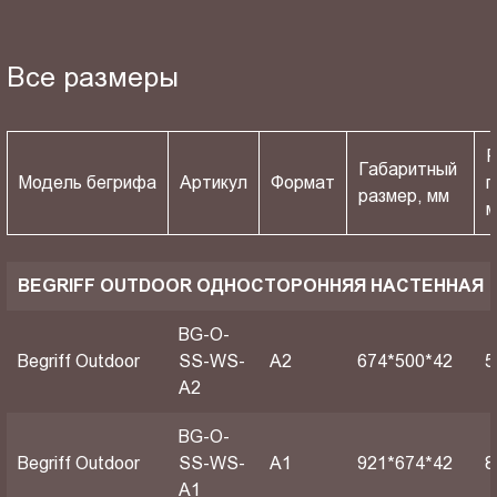
Все размеры
Р
Габаритный
Модель бегрифа
Артикул
Формат
п
размер, мм
BEGRIFF OUTDOOR ОДНОСТОРОННЯЯ НАСТЕННАЯ
BG-O-
Begriff Outdoor
SS-WS-
A2
674*500*42
5
A2
BG-O-
Begriff Outdoor
SS-WS-
A1
921*674*42
8
A1