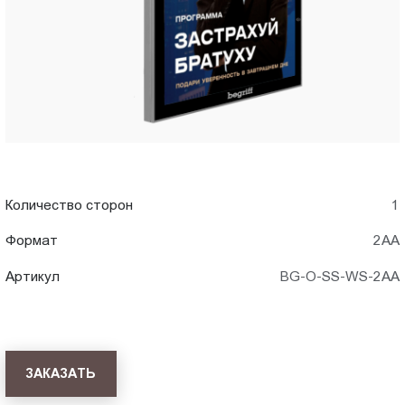
Пт.:
9.00-
18.00
Сб.,
Вс.:
выходной
Количество сторон
1
Формат
2АА
Артикул
BG-O-SS-WS-2AA
ЗАКАЗАТЬ