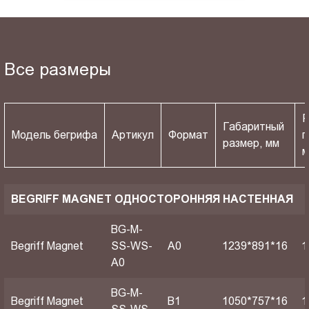
Все размеры
Р
Габаритный
Модель бегрифа
Артикул
Формат
п
размер, мм
BEGRIFF MAGNET ОДНОСТОРОННЯЯ НАСТЕННАЯ
BG-M-
Begriff Magnet
SS-WS-
A0
1239*891*16
1
A0
BG-M-
Begriff Magnet
B1
1050*757*16
1