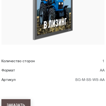
в
Пт.:
9.00-
Тольятти
18.00
Сб.,
Вс.:
выходной
Количество сторон
1
Формат
АА
Артикул
BG-M-SS-WS-AА
ЗАКАЗАТЬ