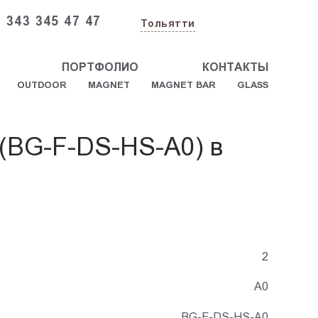
 343 345 47 47
Тольятти
ПОРТФОЛИО
КОНТАКТЫ
OUTDOOR
MAGNET
MAGNET BAR
GLASS
 (BG-F-DS-HS-A0) в
2
А0
BG-F-DS-HS-A0