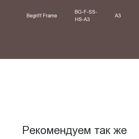
BG-F-SS-
Begriff Frame
A3
HS-A3
Рекомендуем так же