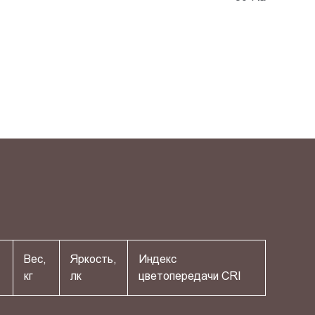
Вес,
Яркость,
Индекс
кг
лк
цветопередачи СRI