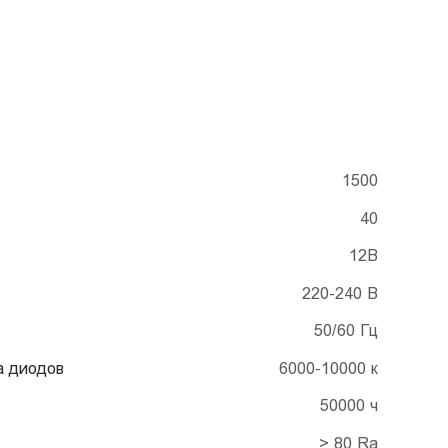
1500
40
12В
220-240 В
50/60 Гц
а диодов
6000-10000 к
50000 ч
> 80 Ra