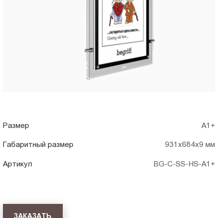
A1+)
Пт.:
9.00-
в
18.00
Сб.,
Тольятти
Вс.:
выходной
Размер
А1+
Габаритный размер
931x684x9 мм
Артикул
BG-C-SS-HS-A1+
ЗАКАЗАТЬ