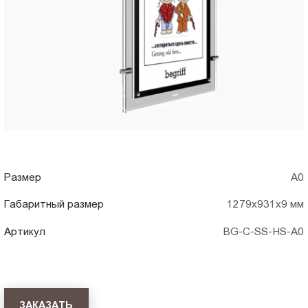
A0)
Пт.:
9.00-
в
18.00
Сб.,
Тольятти
Вс.:
выходной
Размер
А0
Габаритный размер
1279x931x9 мм
Артикул
BG-C-SS-HS-A0
ЗАКАЗАТЬ