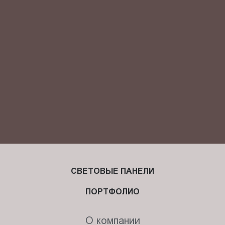
Я ознакомлен(-на) и согласен(-на) с
политикой
конфиденциальности
и даю своё
согласие
на обработку
персональных данных.
СВЕТОВЫЕ ПАНЕЛИ
ПОРТФОЛИО
О компании