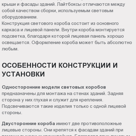
крыши и фасады зданий. Лайтбоксы отличаются между
Пт.:
собой качеством сборки, используемым световым
9.00-
оборудованием.
18.00
Конструкция светового короба состоит из основного
Сб.,
каркаса и лицевой панели. Внутри короба монтируется
Вс.:
подсветка, благодаря которой лицевая панель хорошо
выходной
освещается. Оформление короба может быть абсолютно
любым.
ОСОБЕННОСТИ КОНСТРУКЦИИ И
УСТАНОВКИ
Односторонние модели световых коробов
предназначены для монтажа на стенах зданий. Задняя
сторона у них глухая и служит для крепления.
Подсвечиваются такие изделия только с одной лицевой
стороны.
Двусторонние короба
имеют две противоположные
лицевые стороны. Они крепятся к фасадам зданий при