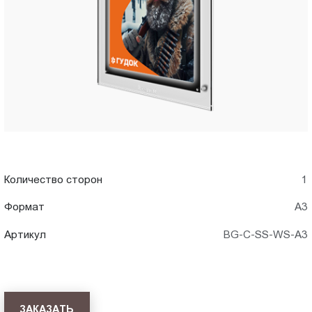
A3)
Пт.:
9.00-
в
18.00
Сб.,
Стерлитамаке
Вс.:
выходной
Количество сторон
1
Формат
А3
Артикул
BG-C-SS-WS-A3
ЗАКАЗАТЬ