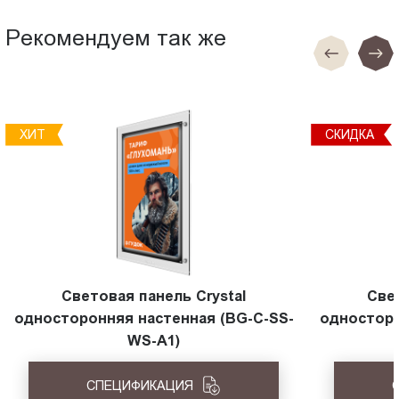
Рекомендуем так же
ХИТ
СКИДКА
Световая панель Crystal
Све
односторонняя настенная (BG-C-SS-
односторо
WS-A1)
СПЕЦИФИКАЦИЯ