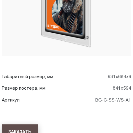
A1)
Пт.:
9.00-
в
18.00
Сб.,
Стерлитамаке
Вс.:
выходной
Габаритный размер, мм
931x684x9
Размер постера, мм
841x594
Артикул
BG-C-SS-WS-A1
ЗАКАЗАТЬ