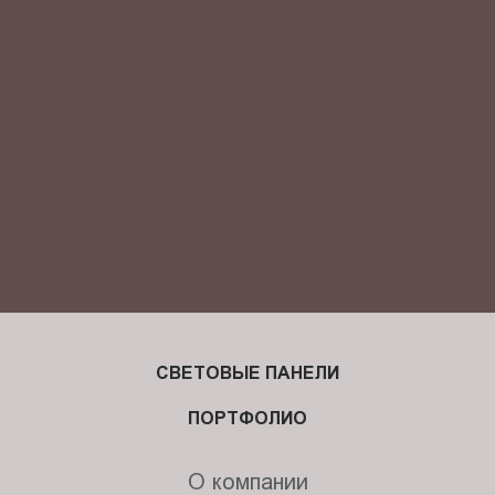
Я ознакомлен(-на) и согласен(-на) с
политикой
конфиденциальности
и даю своё
согласие
на обработку
персональных данных.
СВЕТОВЫЕ ПАНЕЛИ
ПОРТФОЛИО
О компании