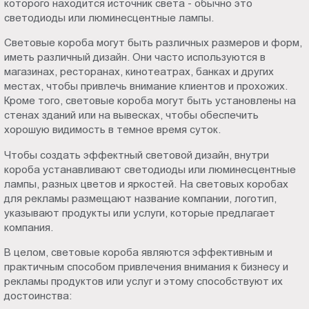
которого находится источник света - обычно это
Пт.:
светодиоды или люминесцентные лампы.
9.00-
Световые короба могут быть различных размеров и форм,
18.00
иметь различный дизайн. Они часто используются в
Сб.,
магазинах, ресторанах, кинотеатрах, банках и других
Вс.:
местах, чтобы привлечь внимание клиентов и прохожих.
выходной
Кроме того, световые короба могут быть установлены на
стенах зданий или на вывесках, чтобы обеспечить
хорошую видимость в темное время суток.
Чтобы создать эффектный световой дизайн, внутри
короба устанавливают светодиоды или люминесцентные
лампы, разных цветов и яркостей. На световых коробах
для рекламы размещают название компании, логотип,
указывают продукты или услуги, которые предлагает
компания.
В целом, световые короба являются эффективным и
практичным способом привлечения внимания к бизнесу и
рекламы продуктов или услуг и этому способствуют их
достоинства: