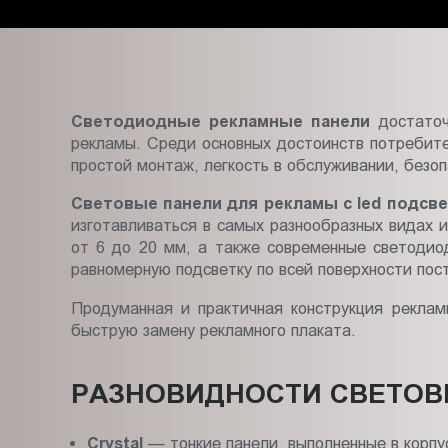
Пт.:
9.00-
18.00
Сб.,
Вс.:
Светодиодные рекламные панели
достаточ
выходной
рекламы. Среди основных достоинств потребите
простой монтаж, легкость в обслуживании, безоп
Световые панели для рекламы с led подсв
изготавливаться в самых разнообразных видах 
от 6 до 20 мм, а также современные светоди
равномерную подсветку по всей поверхности пос
Продуманная и практичная конструкция рекла
быструю замену рекламного плаката.
РАЗНОВИДНОСТИ СВЕТОВЫ
Crystal
—
тонкие панели
, выполненные в корпу