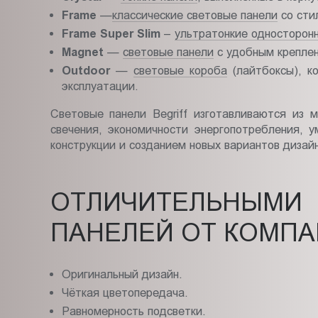
Frame
—
классические световые панели
со сти
Frame Super Slim
–
ультратонкие односторон
Magnet
—
световые панели
с удобным креплен
Outdoor
—
световые короба
(лайтбоксы), к
эксплуатации.
Световые панели Begriff изготавливаются из 
свечения, экономичности энергопотребления,
конструкции и созданием новых вариантов диза
ОТЛИЧИТЕЛЬНЫ
ПАНЕЛЕЙ ОТ КОМПА
Оригинальный дизайн.
Чёткая цветопередача.
Равномерность подсветки.