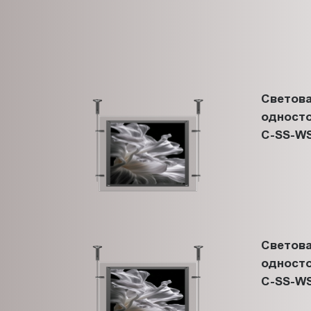
Светова
односто
C-SS-WS
Светова
односто
C-SS-WS