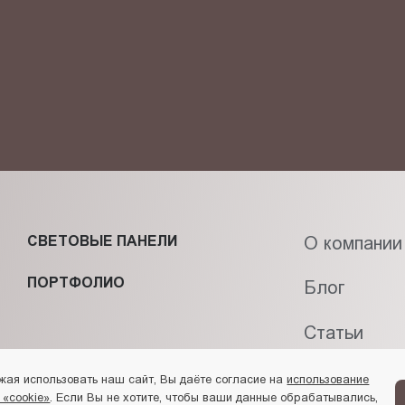
фиденциальности
и даю своё
согласие
на обработку персональн
СВЕТОВЫЕ ПАНЕЛИ
О компании
ПОРТФОЛИО
Блог
Статьи
Контакты
жая использовать наш сайт, Вы даёте согласие на
использование
 «cookie»
. Если Вы не хотите, чтобы ваши данные обрабатывались,