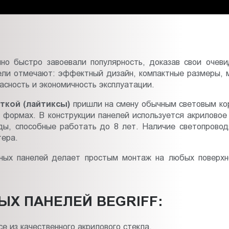
но быстро завоевали популярность, доказав свои очев
ли отмечают: эффектный дизайн, компактные размеры, м
асность и экономичность эксплуатации.
еткой (лайтиксы)
пришли на смену обычным световым кор
и формах. В конструкции панелей используется акриловое
оды, способные работать до 8 лет. Наличие светопрово
тера.
мных панелей делает простым монтаж на любых поверхно
Х ПАНЕЛЕЙ BEGRIFF:
се из качественного акрилового стекла.