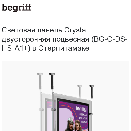
ООО
Световая
"Компания
Бегрифф"
панель
Россия
Световая панель Crystal
Свердловская
Crystal
двусторонняя подвесная (BG-C-DS-
обл.
620016
HS-A1+) в Стерлитамаке
двусторонняя
г.
Екатеринбург
подвесная
ул.
Амундсена,
(BG-
д.
107,
C-
оф.
707
DS-
sales@begriff.ru
+73433454747
HS-
RUB
Пн.-