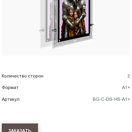
A1+)
Пт.:
9.00-
в
18.00
Сб.,
Стерлитамаке
Вс.:
выходной
Количество сторон
2
Формат
А1+
Артикул
BG-C-DS-HS-A1+
ЗАКАЗАТЬ