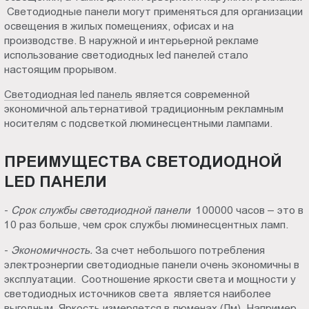
Светодиодные панели могут применяться для организации
Пт.:
освещения в жилых помещениях, офисах и на
9.00-
производстве. В наружной и интерьерной рекламе
18.00
использование светодиодных led панелей стало
Сб.,
настоящим прорывом.
Вс.:
Светодиодная led панель
является современной
выходной
экономичной альтернативой традиционным рекламным
носителям с подсветкой люминесцентными лампами.
ПРЕИМУЩЕСТВА СВЕТОДИОДНОЙ
LED ПАНЕЛИ
-
Срок службы светодиодной панели
100000 часов – это в
10 раз больше, чем срок службы люминесцентных ламп.
-
Экономичность.
За счет небольшого потребления
электроэнергии светодиодные панели очень экономичны в
эксплуатации. Соотношение яркости света и мощности у
светодиодных источников света является наиболее
выгодным. Яркость измеряется в люменах (Лм). Например,