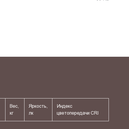
Вес,
Яркость,
Индекс
кг
лк
цветопередачи СRI