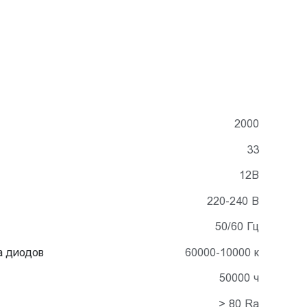
2000
33
12В
220-240 В
50/60 Гц
а диодов
60000-10000 к
50000 ч
> 80 Ra