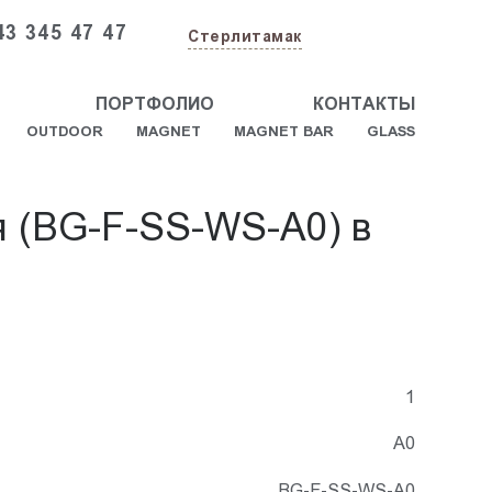
43 345 47 47
Стерлитамак
ПОРТФОЛИО
КОНТАКТЫ
OUTDOOR
MAGNET
MAGNET BAR
GLASS
я (BG-F-SS-WS-A0) в
1
А0
BG-F-SS-WS-A0