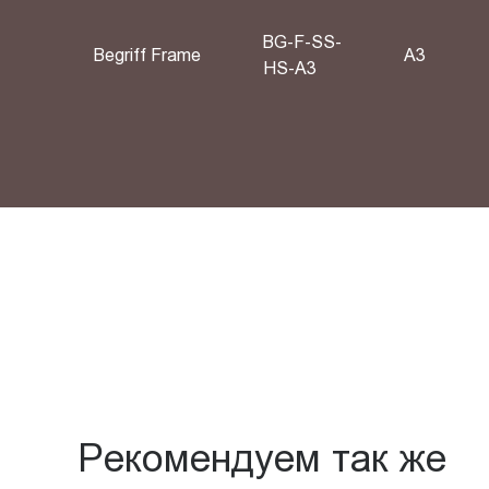
BG-F-SS-
Begriff Frame
A3
HS-A3
Рекомендуем так же