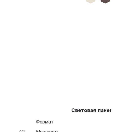
Световая панель Frame
Формат
A2
Мощность