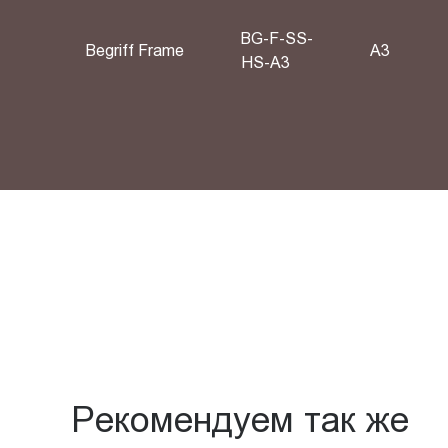
BG-F-SS-
Begriff Frame
A3
HS-A3
Рекомендуем так же