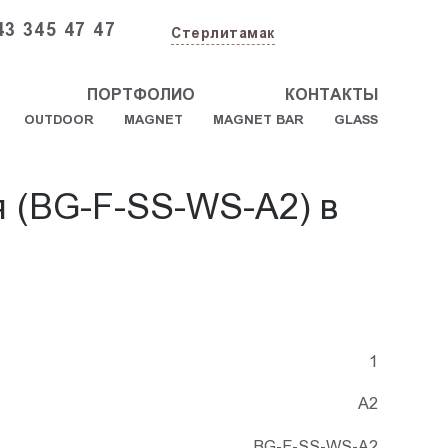
43 345 47 47
Стерлитамак
ПОРТФОЛИО
КОНТАКТЫ
OUTDOOR
MAGNET
MAGNET BAR
GLASS
я (BG-F-SS-WS-A2) в
1
А2
BG-F-SS-WS-A2