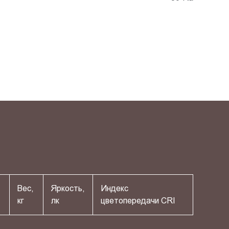
Вес,
Яркость,
Индекс
кг
лк
цветопередачи СRI