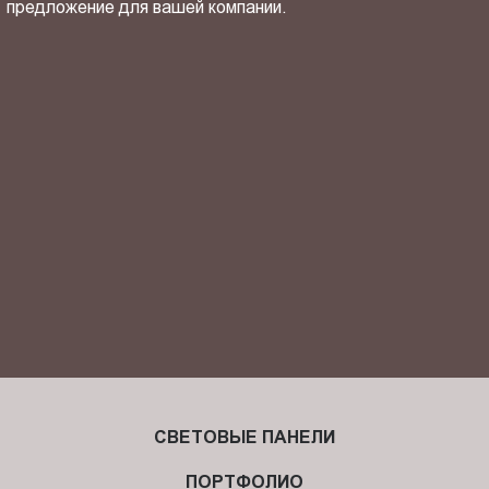
предложение для вашей компании.
ОТПРАВИТЬ СВОЙ КОНТАКТ
Я ознакомлен(-на) и согласен(-на) с
политикой
конфиденциальности
и даю своё
согласие
на обработку
персональных данных.
СВЕТОВЫЕ ПАНЕЛИ
ПОРТФОЛИО