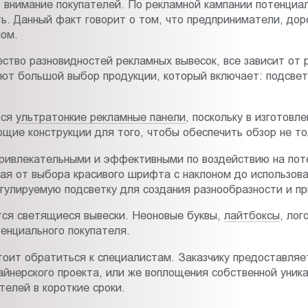
т внимание покупателей. По рекламной кампании потенциа
ь. Данный факт говорит о том, что предприниматели, до
лом.
тво разновидностей рекламных вывесок, все зависит от р
ют большой выбор продукции, который включает: подсветк
тся
ультратонкие рекламные панели
, поскольку в изготовл
ие конструкции для того, чтобы обеспечить обзор не толь
ривлекательными и эффективными по воздействию на поте
ная от выбора красивого шрифта с наклоном до использова
гулируемую подсветку для создания разнообразности и п
ся светящиеся вывески. Неоновые буквы,
лайтбоксы
, лог
енциального покупателя.
стоит обратиться к специалистам. Заказчику предоставля
йнерского проекта, или же воплощения собственной уник
телей в короткие сроки.