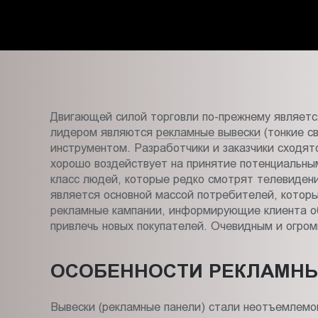
Пт.:
9.00-
18.00
Сб.,
Вс.:
выходной
Двигающей силой торговли по-прежнему являетс
лидером являются
рекламные вывески
(тонкие с
инструментом. Разработчики и заказчики сходят
хорошо воздействует на принятие потенциальны
класс людей, которые редко смотрят телевидени
является основной массой потребителей, которы
рекламные кампании, информирующие клиента об 
привлечь новых покупателей. Очевидным и огром
ОСОБЕННОСТИ РЕКЛАМНЫ
Вывески (рекламные панели) стали неотъемлемой