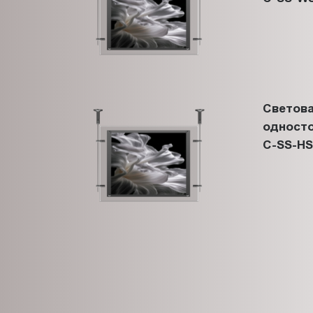
Светова
односто
C-SS-HS