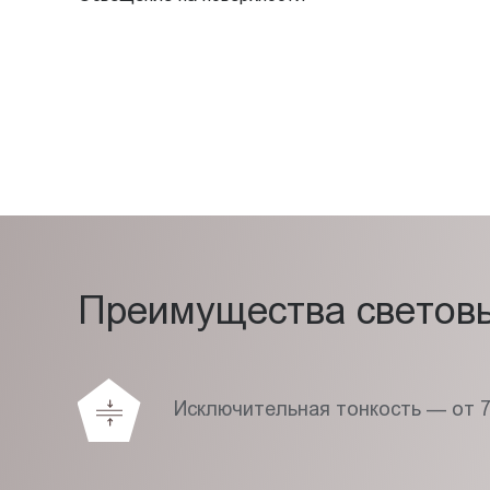
Преимущества световых
Исключительная тонкость — от 