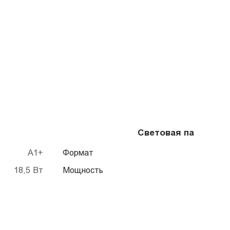
Световая панель Cr
A1+
Формат
18,5 Вт
Мощность