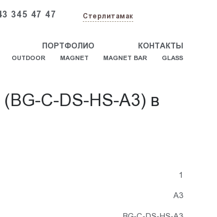
43 345 47 47
Стерлитамак
ПОРТФОЛИО
КОНТАКТЫ
OUTDOOR
MAGNET
MAGNET BAR
GLASS
я (BG-C-DS-HS-A3) в
1
А3
BG-C-DS-HS-A3