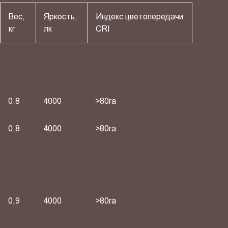
Вес,
Яркость,
Индекс цветопередачи
кг
лк
СRI
0,8
4000
>80ra
0,8
4000
>80ra
0,9
4000
>80ra