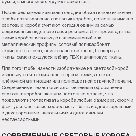
буквы, и много-много других вариантов.
Пт.:
Любая рекламная кампания сегодня обязательно включает
9.00-
в себя использование световых коробов, поскольку именно
18.00
световые короба считают сегодня одним из самых
Сб.,
современных видов световой рекламы. Для производства
Вс.:
таких коробов используют алюминиевый или
выходной
металлический профиль, сотовый поликарбонат,
акриловое стекло, оцинкованное железо, баннерную
ткань, самоклеящуюся плёнку ПВХ и виниловую ткань.
Для того чтобы нанести изображение на световой короб,
используется техника плоттерной резки, а также
плёночной аппликации или полноцветной струйной печати.
Современные технологии изготовления и оформления
световых коробов шагнули настолько далеко, что
позволяют изготавливать короба любых размеров, форм и
фактуры. Световые короба могут быть и односторонними,
и двусторонними, напольными и даже самыми
нестандартными.
СОВРЕМЕННЫЕ СВЕТОВЫЕ КОРОБА