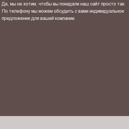
Да, мы не хотим, чтобы вы покидали наш сайт просто так.
По телефону мы можем обсудить с вами индивидуальное
предложение для вашей компании.
ОТПРАВИТЬ СВОЙ КОНТАКТ
Я ознакомлен(-на) и согласен(-на) с
политикой
конфиденциальности
и даю своё
согласие
на обработку
персональных данных.