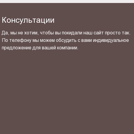
Консультации
Да, мы не хотим, чтобы вы покидали наш сайт просто так.
По телефону мы можем обсудить с вами индивидуальное
предложение для вашей компании.
ОТПРАВИТЬ СВОЙ КОНТАКТ
Я ознакомлен(-на) и согласен(-на) с
политикой
конфиденциальности
и даю своё
согласие
на обработку
персональных данных.