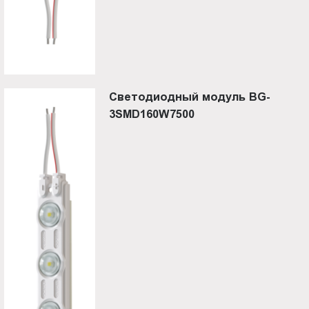
Cветодиодный модуль BG-
3SMD160W7500