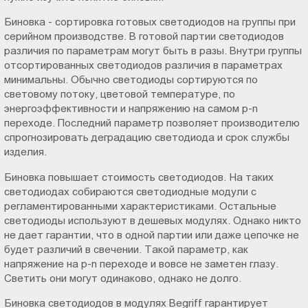
Пт.:
Биновка - сортировка готовых светодиодов на группы при
9.00-
серийном производстве. В готовой партии светодиодов
18.00
различия по параметрам могут быть в разы. Внутри группы
Сб.,
отсортированных светодиодов различия в параметрах
Вс.:
минимальны. Обычно светодиоды сортируются по
световому потоку, цветовой температуре, по
выходной
энергоэффективности и напряжению на самом p-n
переходе. Последний параметр позволяет производителю
спрогнозировать деградацию светодиода и срок службы
изделия.
Биновка повышает стоимость светодиодов. На таких
светодиодах собираются светодиодные модули с
регламентированными характеристиками. Остальные
светодиоды используют в дешевых модулях. Однако никто
не дает гарантии, что в одной партии или даже цепочке не
будет различий в свечении. Такой параметр, как
напряжение на p-n переходе и вовсе не заметен глазу.
Светить они могут одинаково, однако не долго.
Биновка светодиодов в модулях Begriff гарантирует