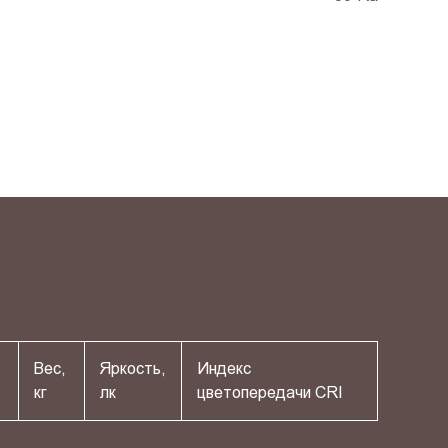
Вес,
Яркость,
Индекс
кг
лк
цветопередачи СRI