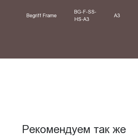
BG-F-SS-
Begriff Frame
A3
HS-A3
Рекомендуем так же