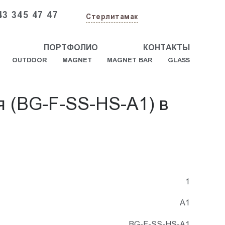
43 345 47 47
Стерлитамак
ПОРТФОЛИО
КОНТАКТЫ
OUTDOOR
MAGNET
MAGNET BAR
GLASS
я (BG-F-SS-HS-A1) в
1
А1
BG-F-SS-HS-A1