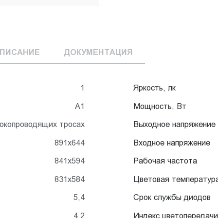
ПИСАНИЕ
ДОКУМЕНТАЦИЯ
1
Яркость, лк
А1
Мощность, Вт
токопроводящих тросах
Выходное напряжение
891x644
Входное напряжение
841x594
Рабочая частота
831x584
Цветовая температур
5,4
Срок службы диодов
4,2
Индекс цветопередачи