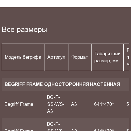
Все размеры
Р
Габаритный
Модель бегрифа
Артикул
Формат
п
размер, мм
м
BEGRIFF FRAME ОДНОСТОРОННЯЯ НАСТЕННАЯ
BG-F-
Begriff Frame
SS-WS-
A3
644*470*
5
A3
BG-F-