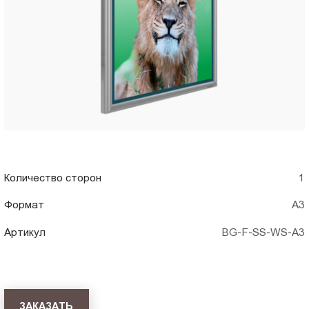
A3)
Пт.:
9.00-
в
18.00
Сб.,
Смоленске
Вс.:
выходной
Количество сторон
1
Формат
А3
Артикул
BG-F-SS-WS-A3
ЗАКАЗАТЬ