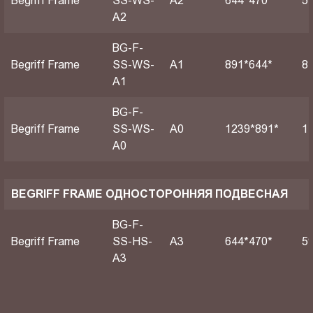
Begriff Frame
SS-WS-
A2
644*470*
5
A2
BG-F-
Begriff Frame
SS-WS-
А1
891*644*
8
A1
BG-F-
Begriff Frame
SS-WS-
А0
1239*891*
1
A0
BEGRIFF FRAME ОДНОСТОРОННЯЯ ПОДВЕСНАЯ
BG-F-
Begriff Frame
SS-HS-
A3
644*470*
5
A3