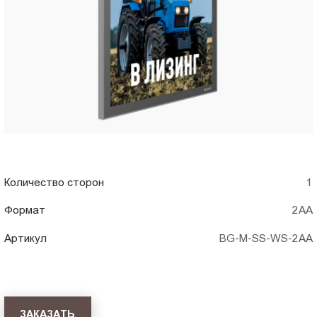
в
Пт.:
9.00-
Ростове-
18.00
Сб.,
на-
Вс.:
выходной
Дону
Количество сторон
1
Формат
2АА
Артикул
BG-M-SS-WS-2AА
ЗАКАЗАТЬ