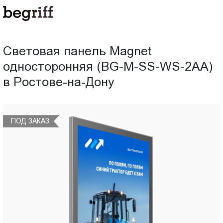
ООО
Световая
"Компания
Бегрифф"
панель
Россия
Световая панель Magnet
Свердловская
Magnet
односторонняя (BG-M-SS-WS-2AА)
обл.
620016
в Ростове-на-Дону
односторонняя
г.
Екатеринбург
(BG-
ул.
ПОД
ПОД
ПОД ЗАКАЗ
Амундсена,
M-
ЗАКАЗ
ЗАКАЗ
д.
107,
SS-
оф.
707
WS-
sales@begriff.ru
+73433454747
2AА)
RUB
Пн.-