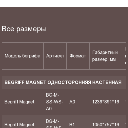
Все размеры
Р
Габаритный
Модель бегрифа
Артикул
Формат
п
размер, мм
BEGRIFF MAGNET ОДНОСТОРОННЯЯ НАСТЕННАЯ
BG-M-
Begriff Magnet
SS-WS-
A0
1239*891*16
1
A0
BG-M-
Begriff Magnet
B1
1050*757*16
1