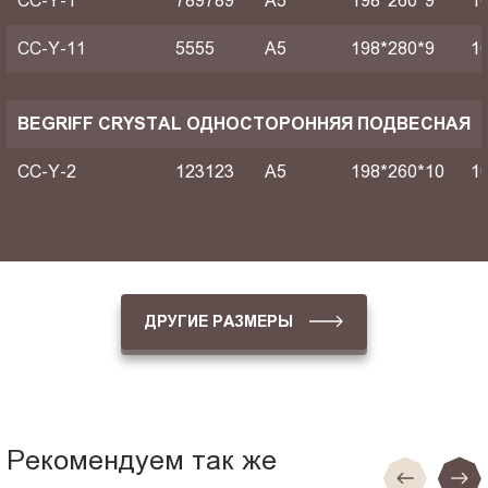
CC-Y-1
789789
A5
198*260*9
1
CC-Y-11
5555
A5
198*280*9
1
BEGRIFF CRYSTAL ОДНОСТОРОННЯЯ ПОДВЕСНАЯ
CC-Y-2
123123
A5
198*260*10
1
ДРУГИЕ РАЗМЕРЫ
Рекомендуем так же