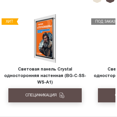
ХИТ
ПОД ЗАКАЗ
Световая панель Crystal
Све
односторонняя настенная (BG-C-SS-
односторо
WS-A1)
СПЕЦИФИКАЦИЯ