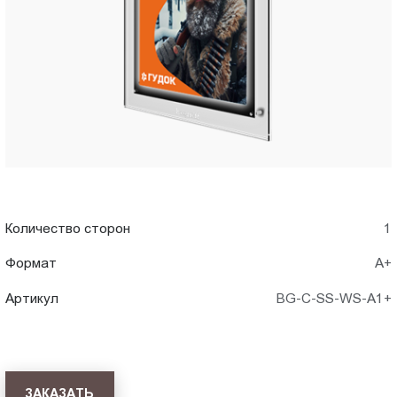
A1+)
Пт.:
9.00-
в
18.00
Сб.,
Петрозаводске
Вс.:
выходной
Количество сторон
1
Формат
А+
Артикул
BG-C-SS-WS-A1+
ЗАКАЗАТЬ