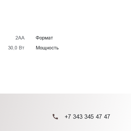
Панел
2АА
Формат
30,0 Вт
Мощность
+7 343 345 47 47