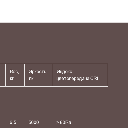
Вес,
Яркость,
Индекс
кг
лк
цветопередачи СRI
6,5
5000
> 80Ra