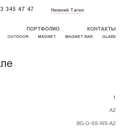
3 345 47 47
Нижний Тагил
ПОРТФОЛИО
КОНТАКТЫ
OUTDOOR
MAGNET
MAGNET BAR
GLASS
иле
1
A2
BG-O-SS-WS-A2