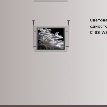
Светова
односто
C-SS-WS