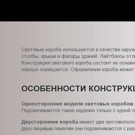
Пт.:
9.00-
18.00
Сб.,
Вс.:
выходной
Световые короба используются в качестве наруж
столбы, крыши и фасады зданий. Лайтбоксы отл
Конструкция светового короба состоит из основн
хорошо освещается. Оформление короба может
ОСОБЕННОСТИ КОНСТРУК
Односторонние модели световых коробов
Подсвечиваются такие изделия только с одной л
Двусторонние короба
имеют две противополож
двух лицевым панелям они подсвечиваются с раз