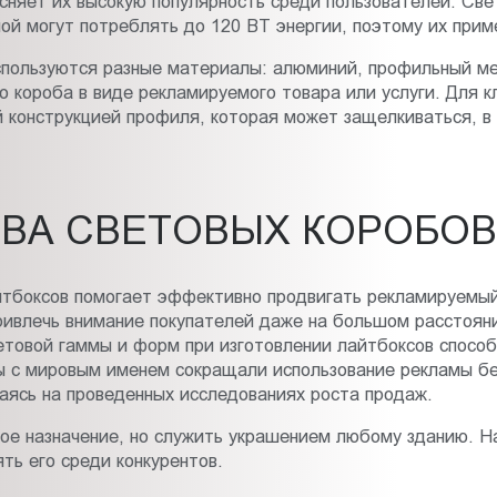
няет их высокую популярность среди пользователей. Све
пой могут потреблять до 120 ВТ энергии, поэтому их прим
спользуются разные материалы: алюминий, профильный ме
о короба в виде рекламируемого товара или услуги. Для к
 конструкцией профиля, которая может защелкиваться, в
ВА СВЕТОВЫХ КОРОБОВ
йтбоксов помогает эффективно продвигать рекламируемый 
ривлечь внимание покупателей даже на большом расстояни
етовой гаммы и форм при изготовлении лайтбоксов способ
ы с мировым именем сокращали использование рекламы бе
ваясь на проведенных исследованиях роста продаж.
ое назначение, но служить украшением любому зданию. Н
ть его среди конкурентов.