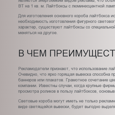
являются энергоемким видом рекламы, что объяс
ВТ на 1 кв. м. Лайтбоксы с люминесцентной лам
Для изготовления основного короба лайтбокса и
необходимость изготовления фигурного световог
характер, существуют лайтбоксы со специальной
меняться на другое.
В ЧЕМ ПРЕИМУЩЕСТ
Рекламодатели признают, что использование ла
Очевидно, что ярко горящая вывеска способна п
баннеров или плакатов. Грамотное сочетание цв
компании. Известны случаи, когда крупные фирм
просмотра роликов в пользу лайтбоксов, основы
Световые короба могут иметь не только рекламн
виде светящейся вывески, будет выгодно выделя