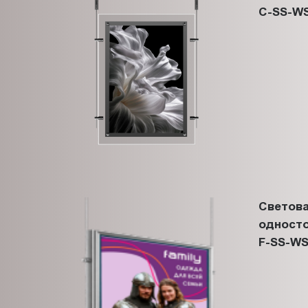
C-SS-WS
Светова
односто
F-SS-WS