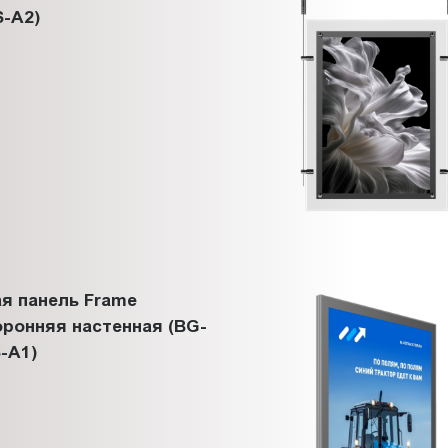
-A2)
я панель Frame
ронняя настенная (BG-
-A1)