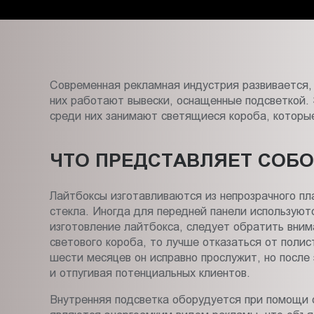
Пт.:
9.00-
18.00
Сб.,
Вс.:
Современная рекламная индустрия развивается,
выходной
них работают вывески, оснащенные подсветкой.
среди них занимают светящиеся короба, котор
ЧТО ПРЕДСТАВЛЯЕТ СОБО
Лайтбоксы изготавливаются из непрозрачного пл
стекла. Иногда для передней панели используютс
изготовление лайтбокса, следует обратить вни
светового короба, то лучше отказаться от поли
шести месяцев он исправно прослужит, но после
и отпугивая потенциальных клиентов.
Внутренняя подсветка оборудуется при помощи 