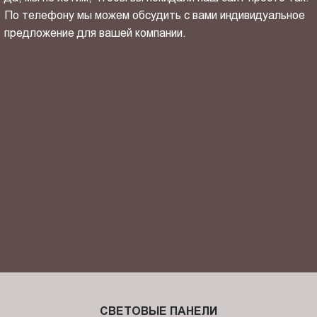
По телефону мы можем обсудить с вами индивидуальное
предложение для вашей компании.
ОТПРАВИТЬ СВОЙ КОНТАКТ
Я ознакомлен(-на) и согласен(-на) с
политикой
конфиденциальности
и даю своё
согласие
на обработку
персональных данных.
СВЕТОВЫЕ ПАНЕЛИ