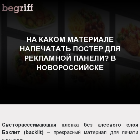
ООО
На
"Компания
Бегрифф"
каком
Россия
Свердловская
материале
НА КАКОМ МАТЕРИАЛЕ
обл.
НАПЕЧАТАТЬ ПОСТЕР ДЛЯ
620016
напечатать
г.
РЕКЛАМНОЙ ПАНЕЛИ? В
Екатеринбург
постер
НОВОРОССИЙСКЕ
ул.
Амундсена,
для
д.
107,
рекламной
оф.
707
панели?
sales@begriff.ru
+73433454747
Светорассеивающая пленка без клеевого слоя
в
RUB
Бэклит (backlit)
– прекрасный материал для печати
Пн.-
постеров.