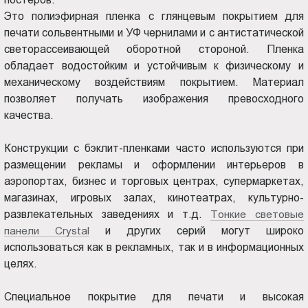
Новороссийске
Пт.:
Это полиэфирная пленка с глянцевым покрытием для
9.00-
печати сольвентными и УФ чернилами и с антистатической
18.00
светорассеивающей оборотной стороной. Пленка
Сб.,
обладает водостойким и устойчивым к физическому и
Вс.:
механическому воздействиям покрытием. Материал
выходной
позволяет получать изображения превосходного
качества.
Конструкции с бэклит-пленками часто используются при
размещении рекламы и оформлении интерьеров в
аэропортах, бизнес и торговых центрах, супермаркетах,
магазинах, игровых залах, кинотеатрах, культурно-
развлекательных заведениях и т.д.
Тонкие световые
панели Crystal
и других серий могут широко
использоваться как в рекламных, так и в информационных
целях.
Специальное покрытие для печати и высокая