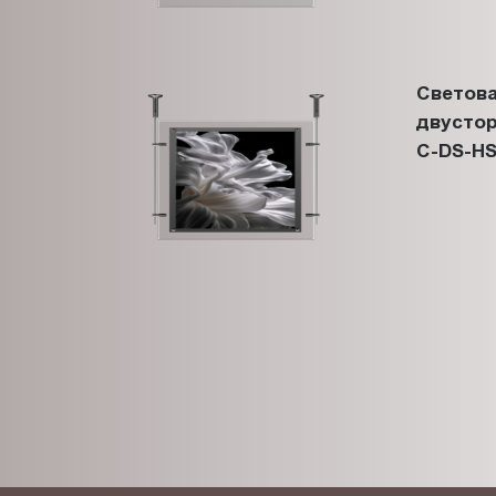
Светова
двустор
C-DS-HS