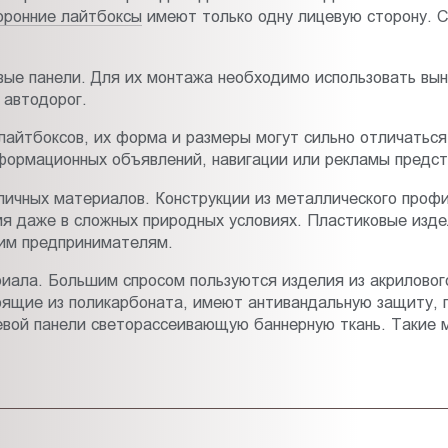
ронние лайтбоксы
имеют только одну лицевую сторону. С
ые панели. Для их монтажа необходимо использовать вы
 автодорог.
 лайтбоксов, их форма и размеры могут сильно отличатьс
нформационных объявлений, навигации или рекламы предс
зличных материалов. Конструкции из металлического проф
мя даже в сложных природных условиях. Пластиковые изд
им предпринимателям.
риала. Большим спросом пользуются изделия из акрилово
ящие из поликарбоната, имеют антивандальную защиту, п
евой панели светорассеивающую баннерную ткань. Такие 