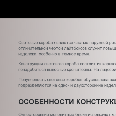
Пт.:
9.00-
18.00
Сб.,
Вс.:
выходной
Световые короба
являются частью наружной рекл
отличительной чертой лайтбоксов служит повыш
издалека, особенно в темное время.
Конструкция светового короба состоит из каркас
понадобиться выносные кронштейны. На лицевой
Популярность световых коробов обусловлена во
подразделяются на одно- и двухсторонние издел
ОСОБЕННОСТИ КОНСТРУК
Односторонние монолитные блоки используют для