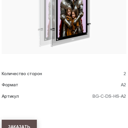
A2)
Пт.:
9.00-
в
18.00
Сб.,
Новороссийске
Вс.:
выходной
Количество сторон
2
Формат
А2
Артикул
BG-C-DS-HS-A2
ЗАКАЗАТЬ