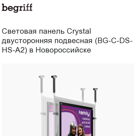
ООО
Световая
"Компания
Бегрифф"
панель
Россия
Световая панель Crystal
Свердловская
Crystal
двусторонняя подвесная (BG-C-DS-
обл.
620016
HS-A2) в Новороссийске
двусторонняя
г.
Екатеринбург
подвесная
ул.
Амундсена,
(BG-
д.
107,
C-
оф.
707
DS-
sales@begriff.ru
+73433454747
HS-
RUB
Пн.-