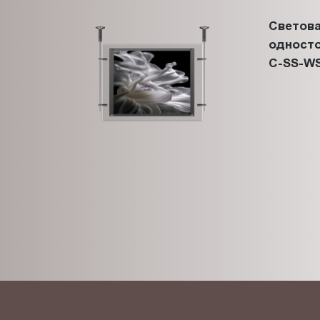
Светова
односто
C-SS-WS