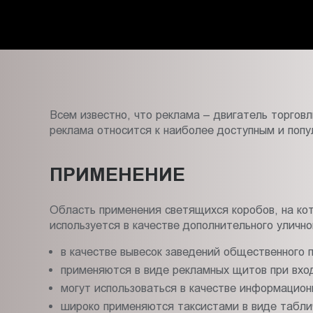
Пт.:
9.00-
18.00
Сб.,
Вс.:
выходной
Всем известно, что реклама – двигатель торгов
реклама относится к наиболее доступным и попу
ПРИМЕНЕНИЕ
Область применения светящихся коробов, на ко
используется в качестве дополнительного улично
в качестве вывесок заведений общественного п
применяются в виде рекламных щитов при вход
могут использоваться в качестве информацио
широко применяются таксистами в виде табли