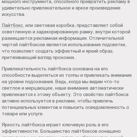
мощного инструмента, способного превратить рекламу в
Пт.:
удивительно привлекательное и яркое произведение
9.00-
искусства.
18.00
Лайтбокс
, или световая коробка, представляет собой
Сб.,
осветленную и задекорированную рамку, внутри которой
Вс.:
размещается рекламная информация. Отличительной
выходной
чертой лайтбоксов является использование подсветки,
что позволяет создать эффектный и яркий образ,
притягивающий взгляд прохожих.
Привлекательность лайтбокса основана на его
способности выделяться из толпы и привлекать внимание
на уровне подсознания. Ведь, когда мы видим что-то
светлое и мерцающее, наше внимание автоматически
привлекается к этому объекту. Это свойство лайтбокса
активно используется в рекламе, чтобы привлечь
потенциальных клиентов и повысить осведомленность о
товаре или услуге.
Яркость лайтбокса играет ключевую роль в его
эффективности. Большинство лайтбоксов оснащено