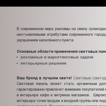
Пт.:
9.00-
18.00
Сб.,
Вс.:
В современном мире рекламы на смену громоздки
выходной
неотъемлемыми атрибутами современного города
украшением населённого пункта.
Основные области применения световых пане
рекламные и маркетинговые задачи
интерьерные решения
Световые (свето
Ваш бренд в лучшем свете!
Световая панель может стать органичным доп
гарантированно привлечет внимание покупателей 
в интерьере кафе и витринах магазинов. Широк
интерьера точки продаж и входной группы или по