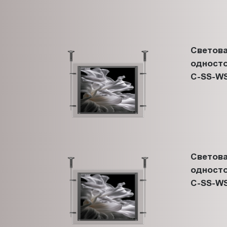
Светова
односто
C-SS-WS
Светова
односто
C-SS-WS