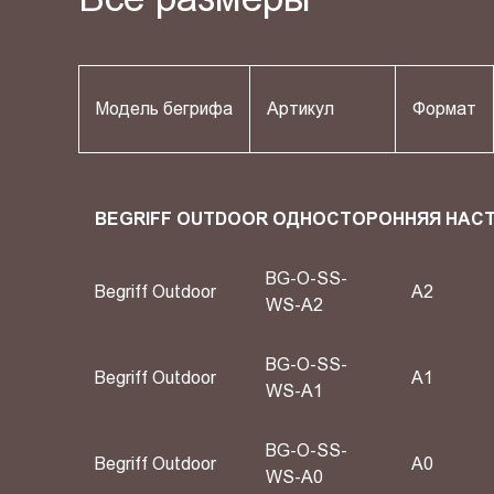
Модель бегрифа
Артикул
Формат
BEGRIFF OUTDOOR ОДНОСТОРОННЯЯ НАС
BG-O-SS-
Begriff Outdoor
A2
WS-A2
BG-O-SS-
Begriff Outdoor
A1
WS-A1
BG-O-SS-
Begriff Outdoor
А0
WS-A0