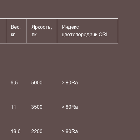
Вес,
Яркость,
Индекс
кг
лк
цветопередачи СRI
6,5
5000
> 80Ra
11
3500
> 80Ra
18,6
2200
> 80Ra