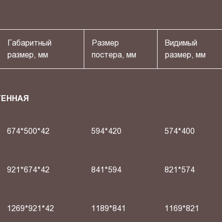
Габаритный
Размер
Видимый
размер, мм
постера, мм
размер, мм
ТЕННАЯ
674*500*42
594*420
574*400
921*674*42
841*594
821*574
1269*921*42
1189*841
1169*821