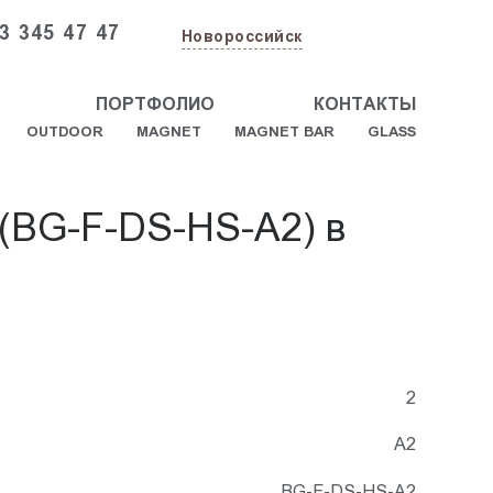
3 345 47 47
Новороссийск
ПОРТФОЛИО
КОНТАКТЫ
OUTDOOR
MAGNET
MAGNET BAR
GLASS
 (BG-F-DS-HS-A2) в
2
А2
BG-F-DS-HS-A2