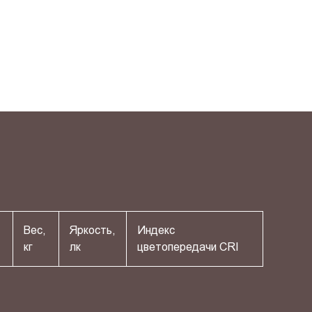
Вес,
Яркость,
Индекс
кг
лк
цветопередачи СRI