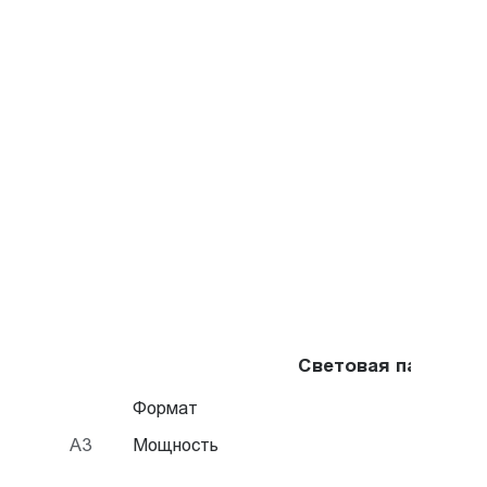
Световая панель F
Формат
A3
Мощность