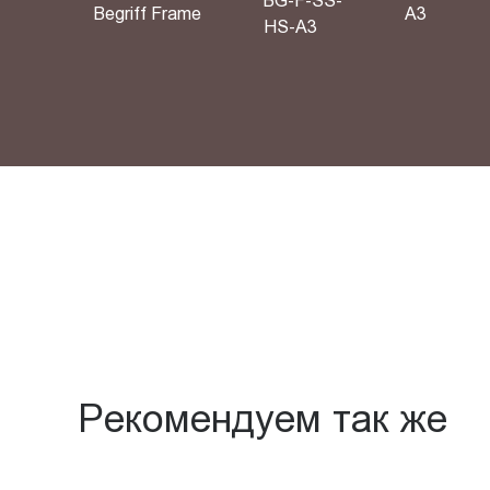
BG-F-SS-
Begriff Frame
A3
HS-A3
Рекомендуем так же