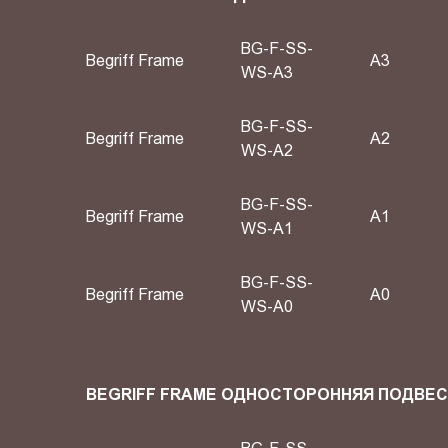
BG-F-SS-
Begriff Frame
A3
WS-A3
BG-F-SS-
Begriff Frame
A2
WS-A2
BG-F-SS-
Begriff Frame
А1
WS-A1
BG-F-SS-
Begriff Frame
А0
WS-A0
BEGRIFF FRAME ОДНОСТОРОННЯЯ ПОДВЕ