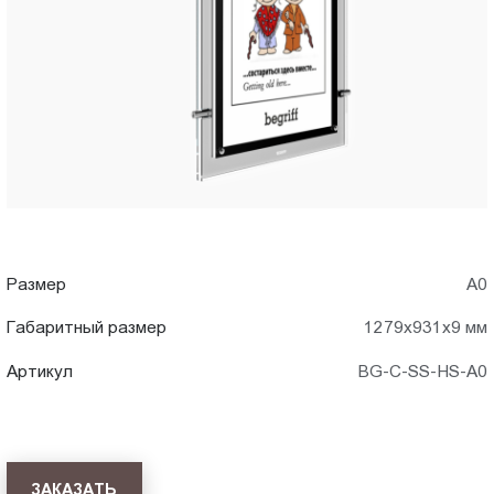
A0)
Пт.:
9.00-
в
18.00
Сб.,
Новороссийске
Вс.:
выходной
Размер
А0
Габаритный размер
1279x931x9 мм
Артикул
BG-C-SS-HS-A0
ЗАКАЗАТЬ