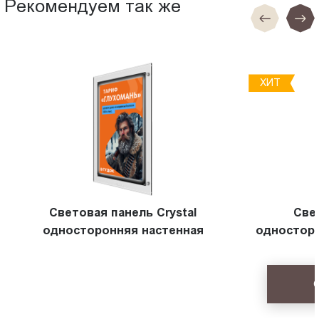
Рекомендуем так же
ХИТ
Световая панель Crystal
Све
односторонняя настенная
односторо