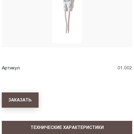
Пт.:
9.00-
18.00
Сб.,
Вс.:
выходной
Артикул
01.002
ЗАКАЗАТЬ
ТЕХНИЧЕСКИЕ ХАРАКТЕРИСТИКИ