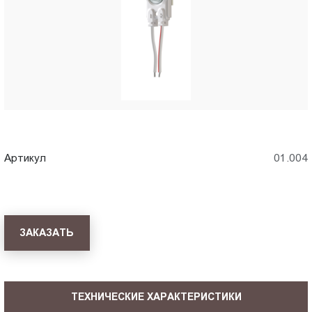
Пт.:
9.00-
18.00
Сб.,
Вс.:
выходной
Артикул
01.004
ЗАКАЗАТЬ
ТЕХНИЧЕСКИЕ ХАРАКТЕРИСТИКИ