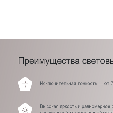
Преимущества световых
Исключительная тонкость — от 
Высокая яркость и равномерное с
специальной технологичной мат