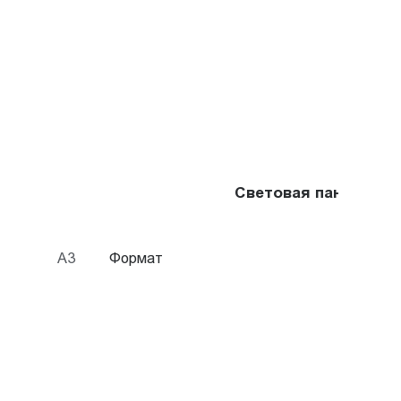
Световая панель Cry
A3
Формат