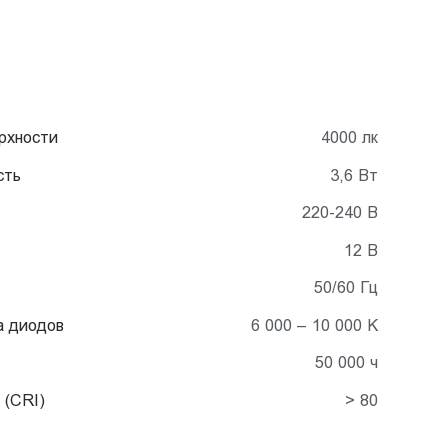
рхности
4000 лк
сть
3,6 Вт
220-240 В
12 В
50/60 Гц
а диодов
6 000 – 10 000 K
50 000 ч
 (CRI)
> 80