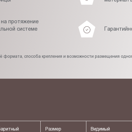
 на протяжение
альной системе
Гарантийн
её формата, способа крепления и возможности размещения одног
баритный
Размер
Видимый