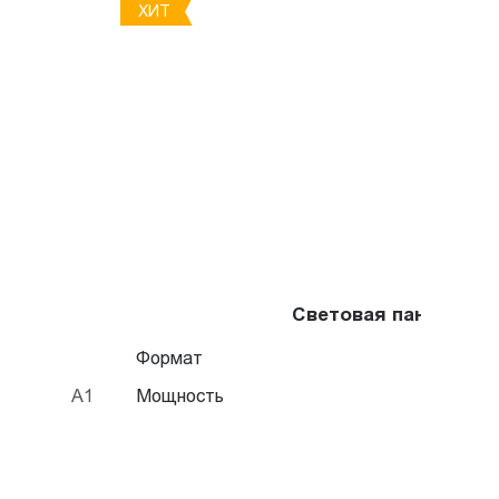
ХИТ
Световая панель Cry
Формат
А1
Мощность