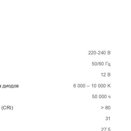
220-240 В
50/60 Гц
12 В
а диодов
6 000 – 10 000 K
50 000 ч
 (CRI)
> 80
31
27,5