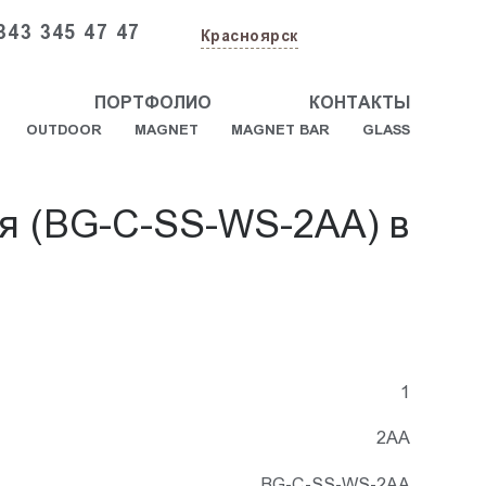
343 345 47 47
Красноярск
ПОРТФОЛИО
КОНТАКТЫ
OUTDOOR
MAGNET
MAGNET BAR
GLASS
ая (BG-C-SS-WS-2AA) в
1
2АА
BG-C-SS-WS-2AA