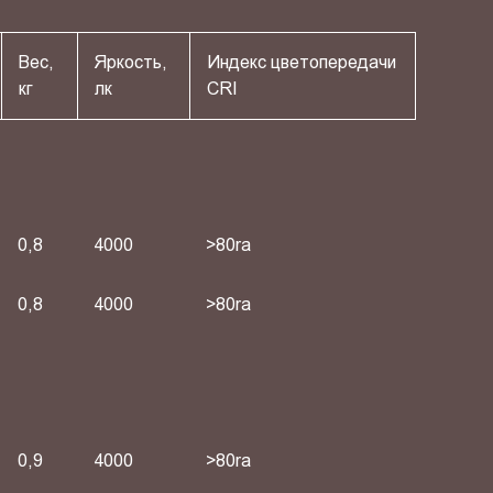
Вес,
Яркость,
Индекс цветопередачи
кг
лк
СRI
0,8
4000
>80ra
0,8
4000
>80ra
0,9
4000
>80ra