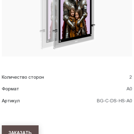
A0)
Пт.:
9.00-
в
18.00
Сб.,
Красноярске
Вс.:
выходной
Количество сторон
2
Формат
А0
Артикул
BG-C-DS-HS-A0
ЗАКАЗАТЬ