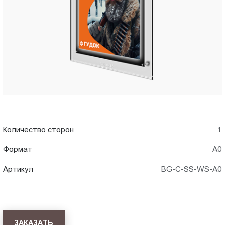
A0)
Пт.:
9.00-
в
18.00
Сб.,
Краснодаре
Вс.:
выходной
Количество сторон
1
Формат
А0
Артикул
BG-C-SS-WS-A0
ЗАКАЗАТЬ