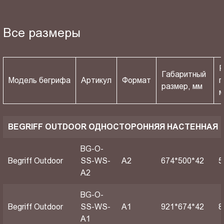
Все размеры
Р
Габаритный
Модель бегрифа
Артикул
Формат
п
размер, мм
BEGRIFF OUTDOOR ОДНОСТОРОННЯЯ НАСТЕННАЯ
BG-O-
Begriff Outdoor
SS-WS-
A2
674*500*42
5
A2
BG-O-
Begriff Outdoor
SS-WS-
A1
921*674*42
8
A1