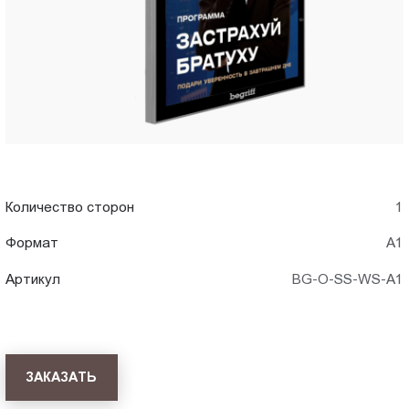
Пт.:
9.00-
18.00
Сб.,
Вс.:
выходной
Количество сторон
1
Формат
А1
Артикул
BG-O-SS-WS-A1
ЗАКАЗАТЬ