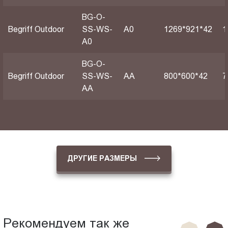
BG-O-
Begriff Outdoor
SS-WS-
А0
1269*921*42
1
A0
BG-O-
Begriff Outdoor
SS-WS-
АА
800*600*42
7
AA
ДРУГИЕ РАЗМЕРЫ
Рекомендуем так же