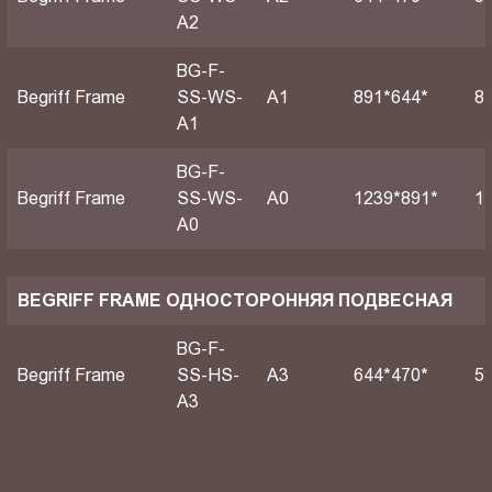
A2
BG-F-
Begriff Frame
SS-WS-
А1
891*644*
8
A1
BG-F-
Begriff Frame
SS-WS-
А0
1239*891*
1
A0
BEGRIFF FRAME ОДНОСТОРОННЯЯ ПОДВЕСНАЯ
BG-F-
Begriff Frame
SS-HS-
A3
644*470*
5
A3