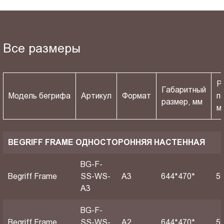
Все размеры
Р
Габаритный
Модель бегрифа
Артикул
Формат
п
размер, мм
м
BEGRIFF FRAME ОДНОСТОРОННЯЯ НАСТЕННАЯ
BG-F-
Begriff Frame
SS-WS-
A3
644*470*
5
A3
BG-F-
Begriff Frame
SS-WS-
A2
644*470*
5