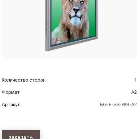
A2)
Пт.:
9.00-
в
18.00
Сб.,
Казани
Вс.:
выходной
Количество сторон
1
Формат
А2
Артикул
BG-F-SS-WS-A2
ЗАКАЗАТЬ