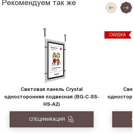
Рекомендуем так же
СКИДКА
Световая панель Crystal
Све
односторонняя подвесная (BG-C-SS-
односторо
HS-A2)
СПЕЦИФИКАЦИЯ