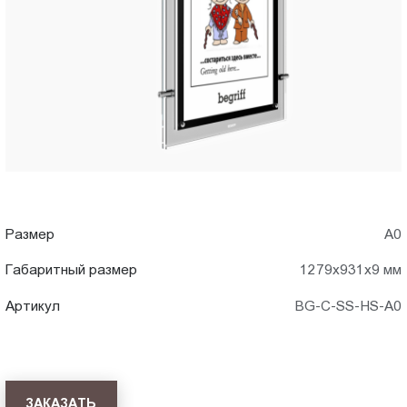
A0)
Пт.:
9.00-
в
18.00
Сб.,
Казани
Вс.:
выходной
Размер
А0
Габаритный размер
1279x931x9 мм
Артикул
BG-C-SS-HS-A0
ЗАКАЗАТЬ