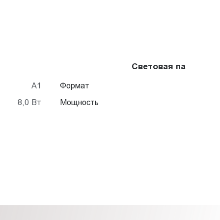
Световая панель Fr
А1
Формат
8,0 Вт
Мощность