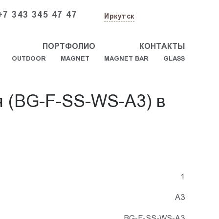
+7 343 345 47 47
Иркутск
ПОРТФОЛИО
КОНТАКТЫ
OUTDOOR
MAGNET
MAGNET BAR
GLASS
я (BG-F-SS-WS-A3) в
1
А3
BG-F-SS-WS-A3