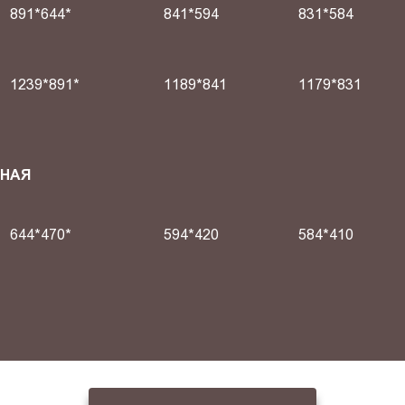
891*644*
841*594
831*584
1239*891*
1189*841
1179*831
СНАЯ
644*470*
594*420
584*410