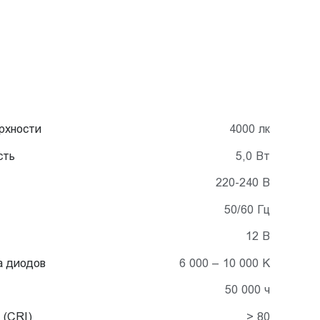
рхности
4000 лк
сть
5,0 Вт
220-240 В
50/60 Гц
12 В
а диодов
6 000 – 10 000 K
50 000 ч
 (CRI)
> 80