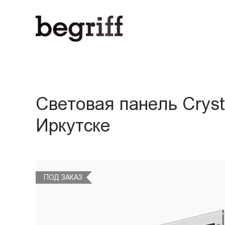
ООО
Световая
"Компания
Бегрифф"
панель
Россия
Свердловская
Crystal
обл.
620016
односторонняя
г.
Световая панель Crys
Екатеринбург
настенная
ул.
Иркутске
Амундсена,
(BG-
д.
107,
C-
оф.
707
ПОД
ПОД
ПОД
ПОД
ПОД ЗАКАЗ
SS-
sales@begriff.ru
ЗАКАЗ
ЗАКАЗ
ЗАКАЗ
ЗАКАЗ
+73433454747
WS-
RUB
Пн.-