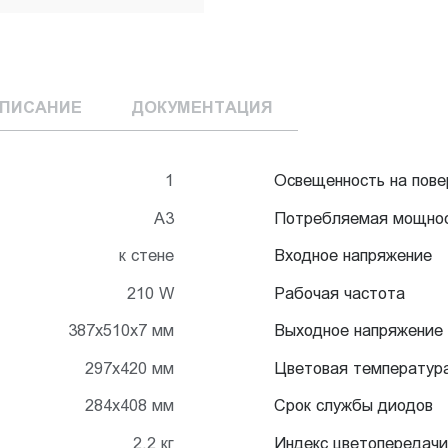
ПИСАНИЕ
ДОКУМЕНТАЦИЯ
1
Освещенность на пове
А3
Потребляемая мощно
к стене
Входное напряжение
210 W
Рабочая частота
387х510х7 мм
Выходное напряжение
297х420 мм
Цветовая температур
284х408 мм
Срок службы диодов
2,2 кг
Индекс цветопередачи