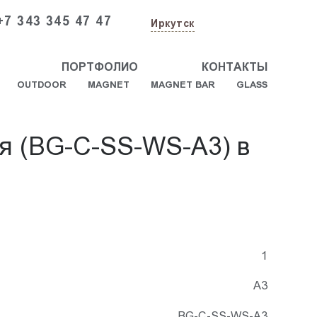
+7 343 345 47 47
Иркутск
ПОРТФОЛИО
КОНТАКТЫ
OUTDOOR
MAGNET
MAGNET BAR
GLASS
ая (BG-C-SS-WS-A3) в
1
А3
BG-C-SS-WS-A3