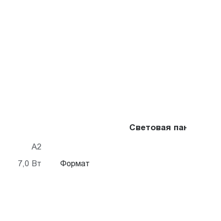
Световая панель Cry
A2
7,0 Вт
Формат